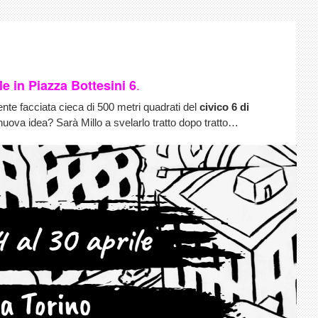
.
le in Piazza Bottesini 6
nente facciata cieca di 500 metri quadrati del
civico 6 di
uova idea? Sarà Millo a svelarlo tratto dopo tratto…