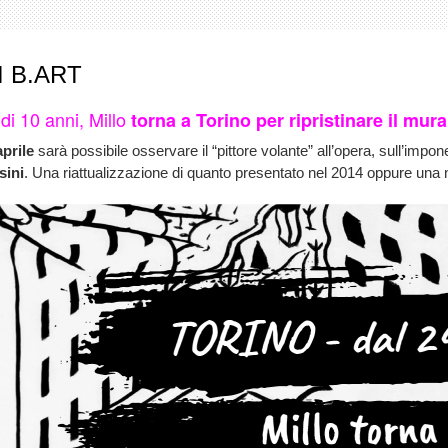
 B.ART
di 10 anni, Millo
torna a Torino per ripristinare il mura
aprile
sarà possibile osservare il “pittore volante” all’opera, sull’impo
sini
.
Una riattualizzazione di quanto presentato nel 2014 oppure una n